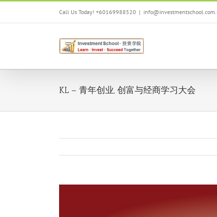
Skip
Call Us Today! +60169988520
|
info@investmentschool.com
to
content
KL – 青年创业, 创富与经商学习大会
View
Larger
Image