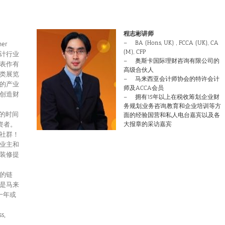
程志彬讲师
– BA (Hons, UK) , FCCA (UK), CA
ner
(M), CFP
计行业
– 奥斯卡国际理财咨询有限公司的
表作有
高级合伙人
类展览
– 马来西亚会计师协会的特许会计
的产业
师及ACCA会员
创造财
– 拥有15年以上在税收筹划,企业财
务规划,业务咨询,教育和企业培训等方
年的时间
面的经验国营和私人电台嘉宾以及各
资者。
大报章的采访嘉宾
社群！
业主和
装修提
的链
是马来
一年或
s,