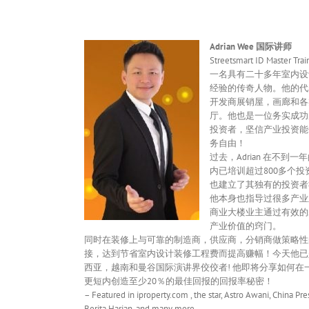
Adrian Wee 国际讲师
Streetsmart ID Master Trai
一名具有二十多年室内设
经验的传奇人物。他的代
开发商展销屋，画廊和各
厅。他也是一位务实成功
投资者，坚信产业投资能
务自由！
过去，Adrian 在不到一
内已培训超过800多个投
也建立了其独有的投资者
他本身也指导过很多产业
商业大楼业主通过有效的
产业价值的窍门。
同时在装修上与可靠的制造商，供应商，分销商做策略性
接，达到节省室内设计装修工程费而提高赚幅！今天他已
西亚，越南和曼谷国际演讲界佼佼者! 他即将分享如何在
更短内创造至少20％的最佳回报的回报率秘密！
– Featured in iproperty.com , the star, Astro Awani, China Pres
Berita Harian, and many more