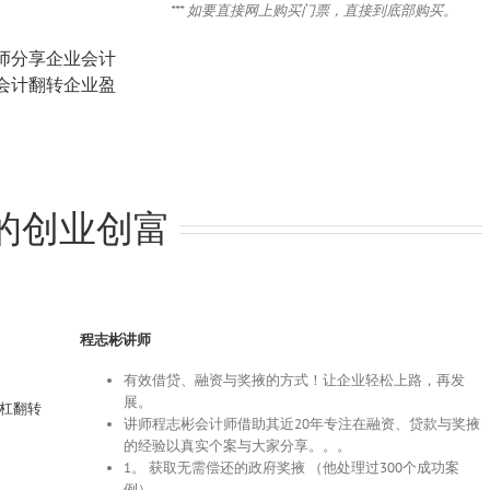
*** 如要直接网上购买门票，直接到底部购买。
师分享企业会计
会计翻转企业盈
有的创业创富
程志彬讲师
有效借贷、融资与奖掖的方式！让企业轻松上路，再发
展。
杠杠翻转
讲师程志彬会计师借助其近20年专注在融资、贷款与奖掖
的经验以真实个案与大家分享。。。
1。 获取无需偿还的政府奖掖 （他处理过300个成功案
例）