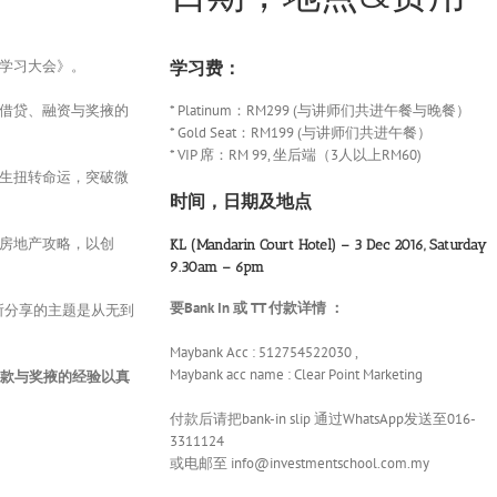
学习大会》。
学习费：
借贷、融资与奖掖的
* Platinum：RM299 (与讲师们共进午餐与晚餐）
* Gold Seat：RM199 (与讲师们共进午餐）
* VIP 席：RM 99, 坐后端（3人以上RM60)
生扭转命运，突破微
时间，日期及地点
退的房地产攻略，以创
KL (Mandarin Court Hotel) – 3 Dec 2016, Saturday
9.30am – 6pm
要Bank In 或 TT 付款详情 ：
所分享的主题是从无到
Maybank Acc : 512754522030 ,
Maybank acc name : Clear Point Marketing
贷款与奖掖的经验以真
付款后请把bank-in slip 通过WhatsApp发送至016-
）
3311124
或电邮至 info@investmentschool.com.my