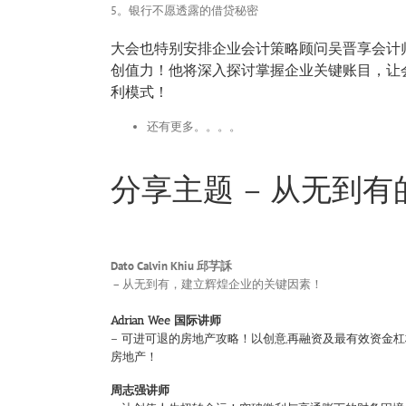
5。银行不愿透露的借贷秘密
大会也特别安排企业会计策略顾问吴晋享会计
创值力！他将深入探讨掌握企业关键账目，让
利模式！
还有更多。。。。
分享主题 – 从无到
Dato Calvin Khiu 邱芓訸
– 从无到有，建立辉煌企业的关键因素！
Adrian Wee 国际讲师
– 可进可退的房地产攻略！以创意,再融资及最有效资金
房地产！
周志强讲师