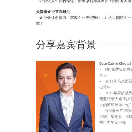
– 让创值人生扭转命运！突破微利与高通膨下的财务困境
吴晋享企业首席顾问
– 企业会计创值力！掌握企业关键账目，让会计翻转企业
式！
分享嘉宾背景
Dato Calvin Khiu
– MK 家纺集团
办人
– 2013年马来西
出青年
– 2016年家纺被
西亚纪录大全“马来
大的窗帘展示中心”
– 当今最火红成功
业家。集创意、创
执行力的企业家