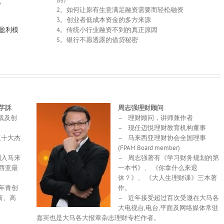
。
2。如何让原有生意满足融资需要而轻松融资
3。创业者低成本资金的多方来源
4。传统小行业融资不到的真正原因
盈利模
5。银行不愿透露的借贷秘密
 邱芓訸
周志强理财顾问
总裁及创
– 理财顾问，讲师兼作者
– 现任迈悦理财教育机构董事
亚十大杰
– 马来西亚理财协会全国理事
(FPAM Board member)
列入马来
– 周志强著有《学习财务规划的第
西亚最
一本书》、 《你拿什么来退
休？》、 《大人生理财课》三本著
年青创
作。
新、高
– 近年接受超过百次受邀在大马各
大电视台,电台,平面及网络媒体常驻
嘉宾也是大马各大报章杂志理财专栏作者。