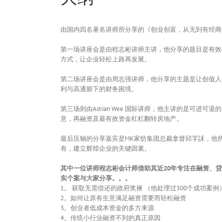
由国内四名著名讲师所分享的《创业创富，从无到有经商
第一场讲座会是由程志彬讲师主讲，他分享的题目是有效
方式，让企业轻松上路再发展。
第二场讲座会是由周志强讲师，他分享的主题是让创值人
利与高通膨下的财务困境。
第三场则由Adrian Wee 国际讲师，他主讲的是可进可
意，再融资及最有效资金杠杠翻转房地产。
最后压轴的分享嘉宾是MK家纺集团总裁拿督邱芓訸，他
有，建立辉煌企业的关键因素。
其中一位讲师程志彬会计师借助其近20年专注在融资、
实个案与大家分享。。。
1。 获取无需偿还的政府奖掖 （他处理过300个成功案例
2。如何让原有生意满足融资需要而轻松融资
3。创业者低成本资金的多方来源
4。传统小行业融资不到的真正原因