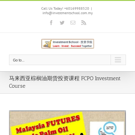
Skip
to
Call Us Today! +60169988520
|
info@investmentschool.com.my
content
Facebook
Twitter
Email
Rss
Go to...
马来西亚棕榈油期货投资课程 FCPO Investment
Course