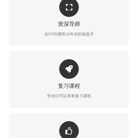
ROYCE, 专业的期货交易投资和风险管理家。
自2001年起,已经掌握了本地和国外大部分的期货市场并且拥
资深导师
有丰厚的期货投资经验和风险管理。
在FCPO拥有16年全职操盘手
活跃的学员证能享有复习
学员只需付场地费就可以享有复习课程并吸取最新的质询。
复习课程
学员们可以享有复习课程
只要你有疑问, 我们都乐于帮助你。