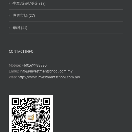
生意/金融/基金 (39)
股票市场 (27)
诈骗 (11)
CONTACT INFO
Mobile:
+60169988520
Email:
info@investmentschool.com.my
Web:
http://www.investmentschool.com.my