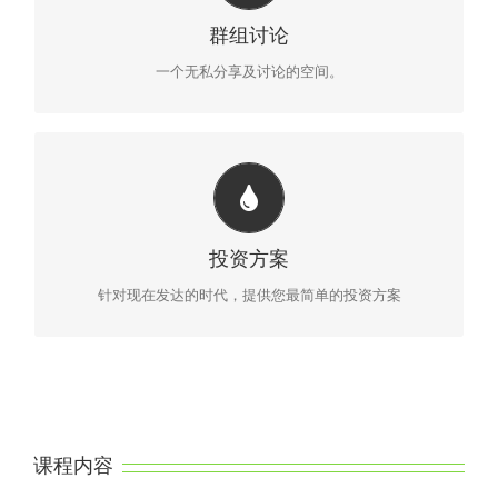
所有学员们及导师们都会无私的在群组里协助大家的疑问并
群组讨论
且帮助彼此成长财富。
一个无私分享及讨论的空间。
操作简便，易学易用
有效的为您设置本身投资风险，加强您分析股票走势的技能
投资方案
使您轻而易举的做出买卖的决定及提高利润。
针对现在发达的时代，提供您最简单的投资方案
课程内容